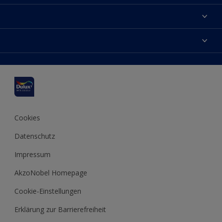
Über uns
Farbgenauigkeit
Dulux Farben
Kontaktieren Sie uns
Farbe des Jahres
Finden Sie einen Händler
Hammerite
Produkte
Sitemap
Molto
Inspirationen
Xyladecor
Tipps
Cookies
Datenschutz
Impressum
AkzoNobel Homepage
Cookie-Einstellungen
Erklärung zur Barrierefreiheit