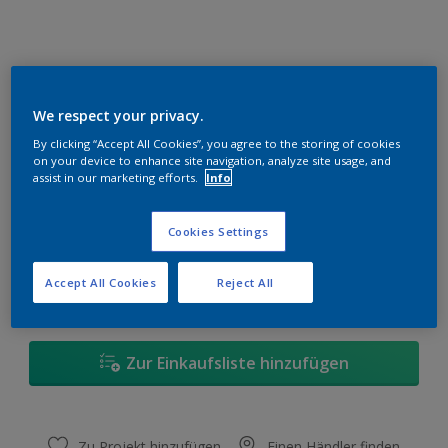
Shady Blue C80
We respect your privacy.
Farbe ändern
By clicking “Accept All Cookies”, you agree to the storing of cookies
on your device to enhance site navigation, analyze site usage, and
assist in our marketing efforts.
Info
1 l
Cookies Settings
1 l
Menge
Wieviel Farbe wird benötigt?
2,5 l
Accept All Cookies
Reject All
Berechnen
5 l
10 l
Zur Einkaufsliste hinzufügen
Zu Projekt hinzufügen
Einen Händler finden