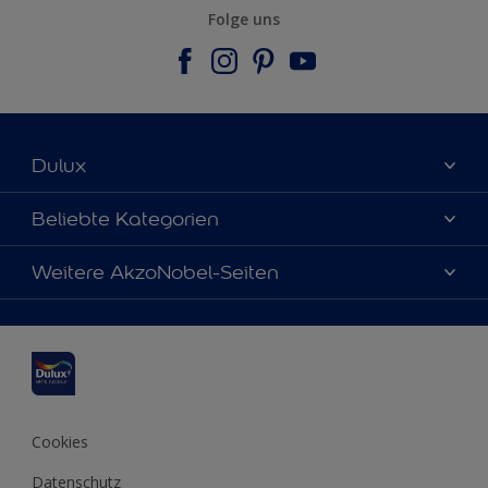
Folge uns
Dulux
Über uns
Beliebte Kategorien
Farbgenauigkeit
Dulux Farben
Weitere AkzoNobel-Seiten
Kontaktieren Sie uns
Farbe des Jahres
Finden Sie einen Händler
Hammerite
Produkte
Sitemap
Molto
Inspirationen
Xyladecor
Tipps
Cookies
Datenschutz