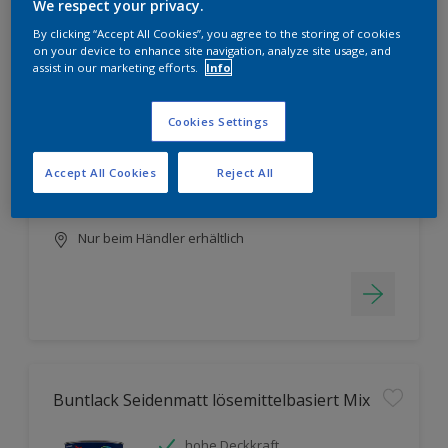
Filter
We respect your privacy.
By clicking “Accept All Cookies”, you agree to the storing of cookies
on your device to enhance site navigation, analyze site usage, and
assist in our marketing efforts.
Info
Fassadenschutz
Cookies Settings
tönbar auf der Mischmaschine
hohe Ergiebigkeit
Accept All Cookies
Reject All
hohe Deckkraft
Nur beim Händler erhältlich
Buntlack Seidenmatt lösemittelbasiert Mix
hohe Deckkraft