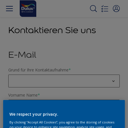
Kontaktieren Sie uns
E-Mail
Grund für Ihre Kontaktaufnahme
*
Bitte wählen Sie ein Thema aus dieser Liste
Vorname Name
*
Farbberatung
Produktanfrage
We respect your privacy.
E-Mail Adresse
*
By clicking “Accept All Cookies”, you agree to the storing of cookies
Webseiten Feedback
on your device to enhance site navigation, analyze site usage, and