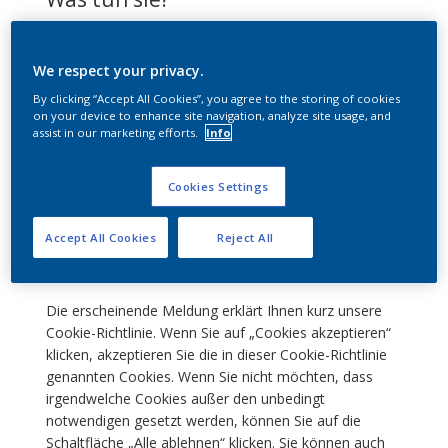
Wir verwenden Cookies, um z. B. zu erkennen, ob Sie
uns schon einmal besucht haben oder ob Sie ein neuer
We respect your privacy.
Besucher sind. Es hilft uns auch, Ihr Online-Erlebnis zu
By clicking “Accept All Cookies”, you agree to the storing of cookies
verbessern, während Sie unsere Website besuchen.
on your device to enhance site navigation, analyze site usage, and
assist in our marketing efforts.
Info
Zustimmung zur Verwendung von
Cookies auf unserer Seite
Cookies Settings
Wenn Sie unsere Website besuchen, erscheint auf
Ihrem Bildschirm ein Fenster über die Platzierung von
Accept All Cookies
Reject All
Cookies auf der Festplatte Ihres Computers.
Die erscheinende Meldung erklärt Ihnen kurz unsere
Cookie-Richtlinie. Wenn Sie auf „Cookies akzeptieren“
klicken, akzeptieren Sie die in dieser Cookie-Richtlinie
genannten Cookies. Wenn Sie nicht möchten, dass
irgendwelche Cookies außer den unbedingt
notwendigen gesetzt werden, können Sie auf die
Schaltfläche „Alle ablehnen“ klicken. Sie können auch