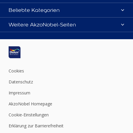
Über uns
Beliebte Kategorien
Farbgenauigkeit
Dulux Farben
Weitere AkzoNobel-Seiten
Kontaktieren Sie uns
Farbe des Jahres
Finden Sie einen Händler
Hammerite
Produkte
Sitemap
Molto
Inspirationen
Xyladecor
Tipps
Cookies
Datenschutz
Impressum
AkzoNobel Homepage
Cookie-Einstellungen
Erklärung zur Barrierefreiheit