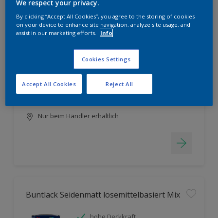
Filter
We respect your privacy.
By clicking “Accept All Cookies”, you agree to the storing of cookies
on your device to enhance site navigation, analyze site usage, and
assist in our marketing efforts.
Info
Fliesenlack Mix
Cookies Settings
hohe Deckkraft
tönbar auf der Mischmaschine
Accept All Cookies
Reject All
Leichte Anwendung
Nur beim Händler erhältlich
Buntlack Seidenmatt lösemittelbasiert Mix
hohe Deckkraft