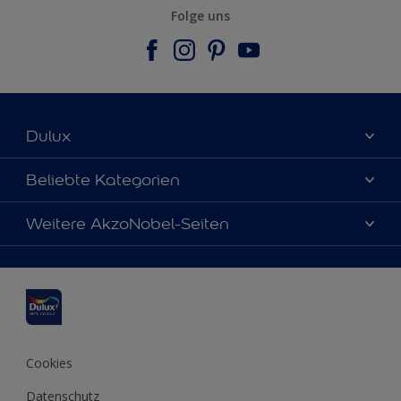
Folge uns
Dulux
Über uns
Beliebte Kategorien
Farbgenauigkeit
Dulux Farben
Weitere AkzoNobel-Seiten
Kontaktieren Sie uns
Farbe des Jahres
Finden Sie einen Händler
Hammerite
Produkte
Sitemap
Molto
Inspirationen
Xyladecor
Tipps
Cookies
Datenschutz