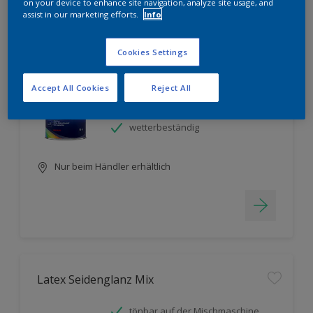
Filter
on your device to enhance site navigation, analyze site usage, and
assist in our marketing efforts.
Info
Cookies Settings
Buntlack Seidenmatt lösemittelbasiert Mix
Accept All Cookies
Reject All
hohe Deckkraft
tönbar auf der Mischmaschine
wetterbeständig
Nur beim Händler erhältlich
Latex Seidenglanz Mix
tönbar auf der Mischmaschine