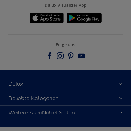
Dulux Visualizer App
Folge uns
Dulux
Über uns
Beliebte Kategorien
Farbgenauigkeit
Dulux Farben
Weitere AkzoNobel-Seiten
Kontaktieren Sie uns
Farbe des Jahres
Finden Sie einen Händler
Hammerite
Produkte