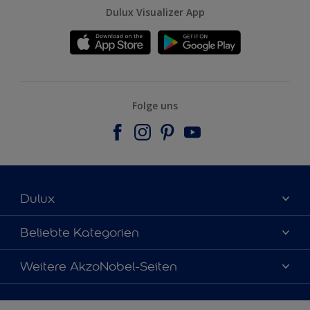
Dulux Visualizer App
Folge uns
Dulux
Über uns
Beliebte Kategorien
Farbgenauigkeit
Dulux Farben
Weitere AkzoNobel-Seiten
Kontaktieren Sie uns
Farbe des Jahres
Finden Sie einen Händler
Hammerite
Produkte