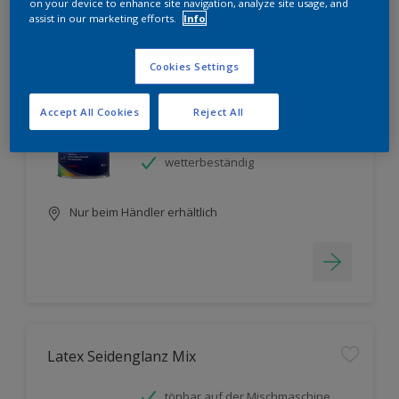
Filter
on your device to enhance site navigation, analyze site usage, and
assist in our marketing efforts.
Info
Cookies Settings
Buntlack Seidenmatt lösemittelbasiert Mix
Accept All Cookies
Reject All
hohe Deckkraft
tönbar auf der Mischmaschine
wetterbeständig
Nur beim Händler erhältlich
Latex Seidenglanz Mix
tönbar auf der Mischmaschine