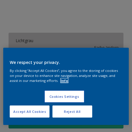
Lichtgrau
Farbe ändern
We respect your privacy.
Größe
By clicking “Accept All Cookies”, you agree to the storing of cookies
2,5 l
on your device to enhance site navigation, analyze site usage, and
assist in our marketing efforts.
Info
Menge
Wieviel Farbe wird benötigt?
Cookies Settings
Berechnen
Accept All Cookies
Reject All
Zur Einkaufsliste hinzufügen