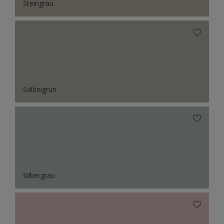
Steingrau
Salbeigrün
Silbergrau