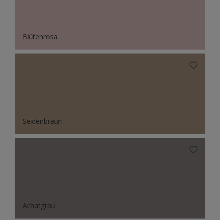
Blütenrosa
Seidenbraun
Achatgrau