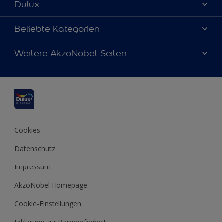
Dulux
Über uns
Beliebte Kategorien
Farbgenauigkeit
Dulux Farben
Weitere AkzoNobel-Seiten
Kontaktieren Sie uns
Farbe des Jahres
Finden Sie einen Händler
Hammerite
Produkte
Sitemap
Molto
Inspirationen
Xyladecor
Tipps
Cookies
Datenschutz
Impressum
AkzoNobel Homepage
Cookie-Einstellungen
Erklärung zur Barrierefreiheit