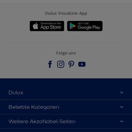
Dulux Visualizer App
Folge uns
Dulux
Über uns
Beliebte Kategorien
Farbgenauigkeit
Dulux Farben
Weitere AkzoNobel-Seiten
Kontaktieren Sie uns
Farbe des Jahres
Finden Sie einen Händler