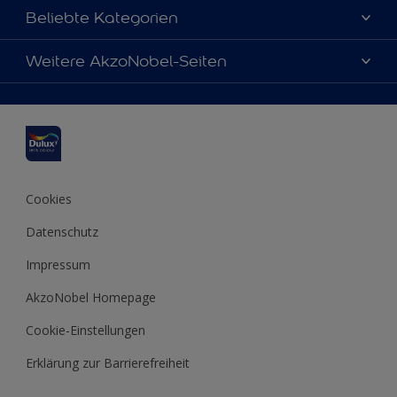
Über uns
Beliebte Kategorien
Farbgenauigkeit
Dulux Farben
Weitere AkzoNobel-Seiten
Kontaktieren Sie uns
Farbe des Jahres
Finden Sie einen Händler
Hammerite
Produkte
Sitemap
Molto
Inspirationen
Xyladecor
Tipps
Cookies
Datenschutz
Impressum
AkzoNobel Homepage
Cookie-Einstellungen
Erklärung zur Barrierefreiheit