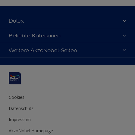
Dulux
Über uns
Beliebte Kategorien
Farbgenauigkeit
Dulux Farben
Weitere AkzoNobel-Seiten
Kontaktieren Sie uns
Farbe des Jahres
Finden Sie einen Händler
Hammerite
Produkte
Sitemap
Molto
Inspirationen
Xyladecor
Tipps
Cookies
Datenschutz
Impressum
AkzoNobel Homepage