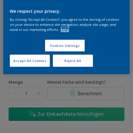
We respect your privacy.
By clicking “Accept All Cookies”, you agree to the storing of cookies
on your device to enhance site navigation, analyze site usage, and
assist in our marketing efforts.
Info
Nordicweiss Seidenmatt
Nur in einer Farbe verfügbar
Cookies Settings
Größe
Accept All Cookies
Reject All
2,5 l
Menge
Wieviel Farbe wird benötigt?
Berechnen
Zur Einkaufsliste hinzufügen