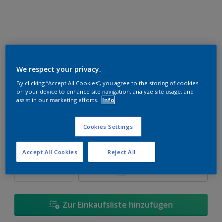
Clear Brown B60
We respect your privacy.
Farbe ändern
By clicking “Accept All Cookies”, you agree to the storing of cookies
on your device to enhance site navigation, analyze site usage, and
assist in our marketing efforts.
Info
Größe
500 ml
1 l
Cookies Settings
Menge
Wieviel Farbe wird benötigt?
Accept All Cookies
Reject All
Berechnen
Zur Einkaufsliste hinzufügen