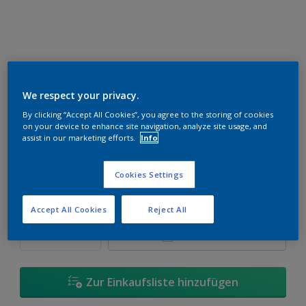
Clear Green A60
We respect your privacy.
Farbe ändern
By clicking “Accept All Cookies”, you agree to the storing of cookies
on your device to enhance site navigation, analyze site usage, and
assist in our marketing efforts.
Info
Größe
500 ml
1 l
Cookies Settings
Menge
Wieviel Farbe wird benötigt?
Accept All Cookies
Reject All
Berechnen
Zur Einkaufsliste hinzufügen