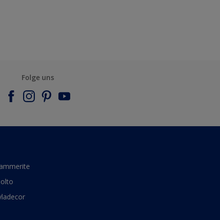
Folge uns
ammerite
olto
yladecor