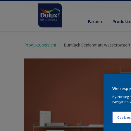
Farben
Produkt
Produktübersicht
Buntlack Seidenmatt wasserbasiert
We respe
By clicking
navigation, 
Cookies