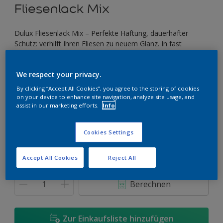
Fliesenlack Mix
Dulux Fliesenlack Mix – Perfekte Haftung, dauerhafter
Schutz: verhilft Ihren Fliesen zu neuem Glanz. In fast
grenzenloser Farbvielfalt.
We respect your privacy.
Farbe auswählen
By clicking “Accept All Cookies”, you agree to the storing of cookies
on your device to enhance site navigation, analyze site usage, and
assist in our marketing efforts.
Info
Größe
Cookies Settings
1 l
Accept All Cookies
Reject All
Menge
Wieviel Farbe wird benötigt?
Berechnen
Zur Einkaufsliste hinzufügen