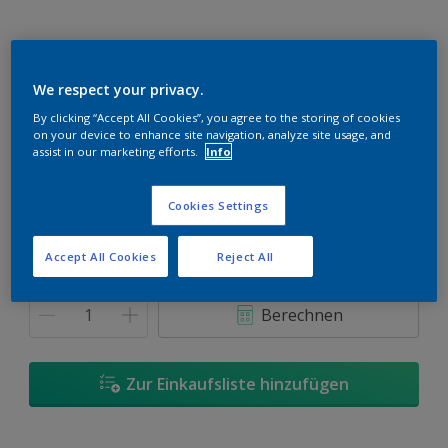
We respect your privacy.
Clear Brown C20
By clicking “Accept All Cookies”, you agree to the storing of cookies
Farbe ändern
on your device to enhance site navigation, analyze site usage, and
assist in our marketing efforts.
Info
Größe
Cookies Settings
1 l
Accept All Cookies
Reject All
Menge
Wieviel Farbe wird benötigt?
Berechnen
Zur Einkaufsliste hinzufügen