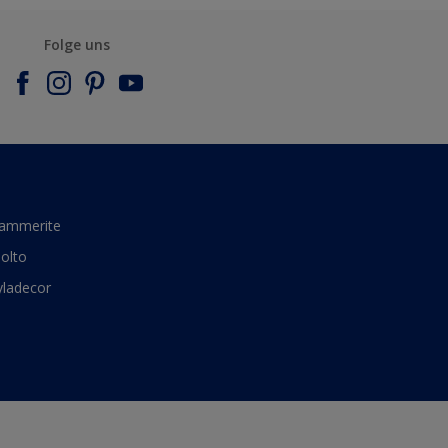
Folge uns
ammerite
olto
yladecor