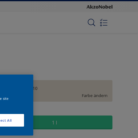
Clear Brown B10
Farbe ändern
e site
röße
ect All
1 l