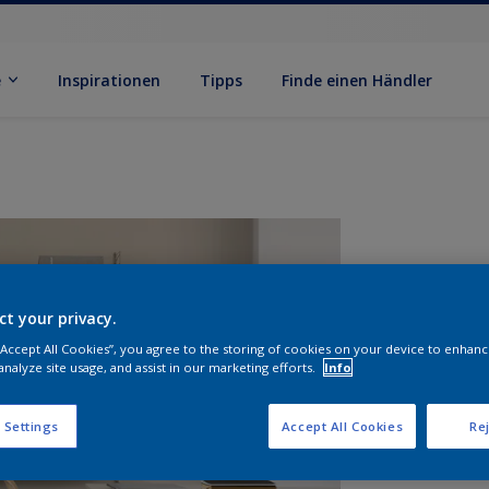
e
Inspirationen
Tipps
Finde einen Händler
ct your privacy.
 “Accept All Cookies”, you agree to the storing of cookies on your device to enhanc
analyze site usage, and assist in our marketing efforts.
Info
G
 Settings
Accept All Cookies
Rej