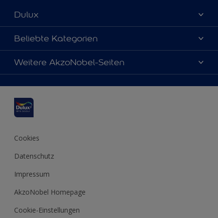
Dulux
Über uns
Beliebte Kategorien
Farbgenauigkeit
Dulux Farben
Weitere AkzoNobel-Seiten
Kontaktieren Sie uns
Farbe des Jahres
Finden Sie einen Händler
Hammerite
Produkte
Sitemap
Molto
Inspirationen
Xyladecor
Tipps
Cookies
Datenschutz
Impressum
AkzoNobel Homepage
Cookie-Einstellungen