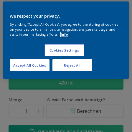
Fresh up Heizkörperfarbe
We respect your privacy.
Spray Hochglänzend
By clicking “Accept All Cookies”, you agree to the storing of cookies
on your device to enhance site navigation, analyze site usage, and
assist in our marketing efforts.
Info
Dulux Fresh Up für Heizkörper - Jetzt wird's warm ums Herz.
Weiss
Cookies Settings
Nur in einer Farbe verfügbar
Accept All Cookies
Reject All
Größe
400 ml
Menge
Wieviel Farbe wird benötigt?
Berechnen
Zur Einkaufsliste hinzufügen