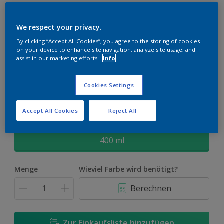
Fresh up Heizkörperfarbe
We respect your privacy.
Spray Satin
By clicking “Accept All Cookies”, you agree to the storing of cookies
on your device to enhance site navigation, analyze site usage, and
assist in our marketing efforts.
Info
Dulux Fresh Up für Heizkörper - Jetzt wird's warm ums Herz.
Weiss
Cookies Settings
Nur in einer Farbe verfügbar
Accept All Cookies
Reject All
Größe
400 ml
Menge
Wieviel Farbe wird benötigt?
Berechnen
Zur Einkaufsliste hinzufügen