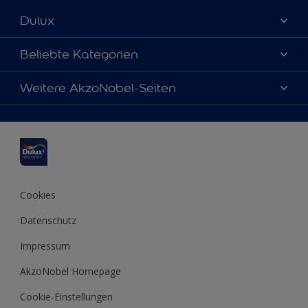
Dulux
Über uns
Beliebte Kategorien
Farbgenauigkeit
Dulux Farben
Weitere AkzoNobel-Seiten
Kontaktieren Sie uns
Farbe des Jahres
Finden Sie einen Händler
Hammerite
Produkte
Sitemap
Molto
Inspirationen
Xyladecor
Tipps
Cookies
Datenschutz
Impressum
AkzoNobel Homepage
Cookie-Einstellungen