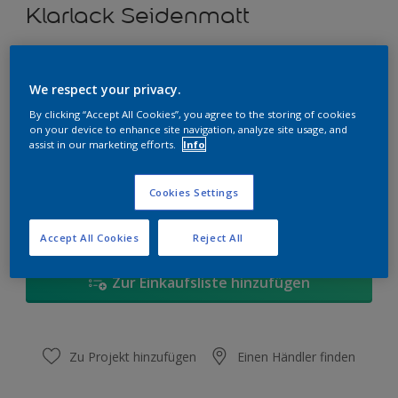
Klarlack Seidenmatt
Dulux Klarlack – Veredelt Ihre Holzoberflächen mit sanftem
Glanz.
We respect your privacy.
Größe
By clicking “Accept All Cookies”, you agree to the storing of cookies
on your device to enhance site navigation, analyze site usage, and
375 ml
750 ml
assist in our marketing efforts.
Info
Menge
Wieviel Farbe wird benötigt?
Cookies Settings
Berechnen
Accept All Cookies
Reject All
Zur Einkaufsliste hinzufügen
Zu Projekt hinzufügen
Einen Händler finden