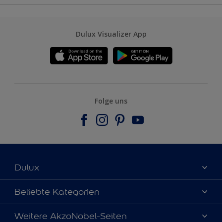
Dulux Visualizer App
Folge uns
Dulux
Über uns
Beliebte Kategorien
Farbgenauigkeit
Dulux Farben
Weitere AkzoNobel-Seiten
Kontaktieren Sie uns