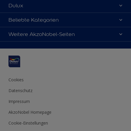
Dulux
Über uns
Beliebte Kategorien
Farbgenauigkeit
Dulux Farben
Weitere AkzoNobel-Seiten
Kontaktieren Sie uns
Farbe des Jahres
Finden Sie einen Händler
Hammerite
Produkte
Sitemap
Molto
Inspirationen
Xyladecor
Tipps
Cookies
Datenschutz
Impressum
AkzoNobel Homepage
Cookie-Einstellungen