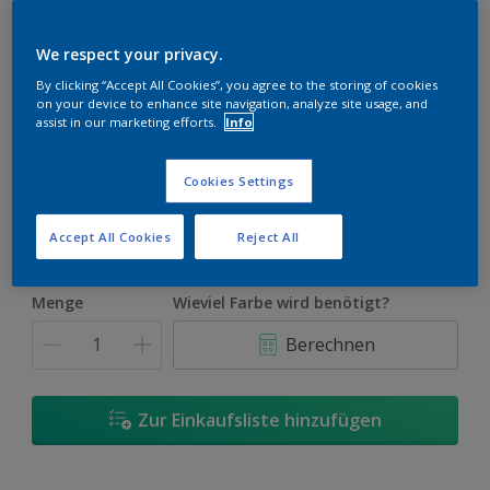
We respect your privacy.
By clicking “Accept All Cookies”, you agree to the storing of cookies
on your device to enhance site navigation, analyze site usage, and
Clear Orange B50
assist in our marketing efforts.
Info
Farbe ändern
Cookies Settings
Größe
2,5 l
5 l
10 l
Accept All Cookies
Reject All
Menge
Wieviel Farbe wird benötigt?
Berechnen
Zur Einkaufsliste hinzufügen