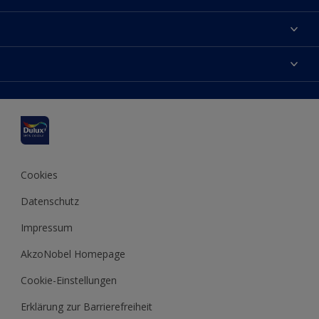
Über uns
Farbgenauigkeit
Dulux Farben
Kontaktieren Sie uns
Farbe des Jahres
Finden Sie einen Händler
Hammerite
Produkte
Sitemap
Molto
Inspirationen
Xyladecor
Tipps
Cookies
Datenschutz
Impressum
AkzoNobel Homepage
Cookie-Einstellungen
Erklärung zur Barrierefreiheit