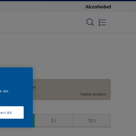
Stone Sensation
e site
Farbe ändern
röße
ect All
2,5 l
5 l
10 l