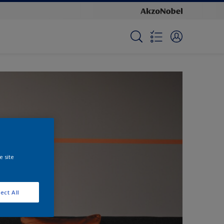
e site
ect All