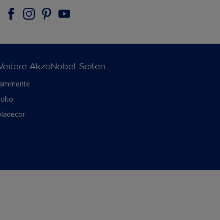
eitere AkzoNobel-Seiten
ammerite
olto
yladecor