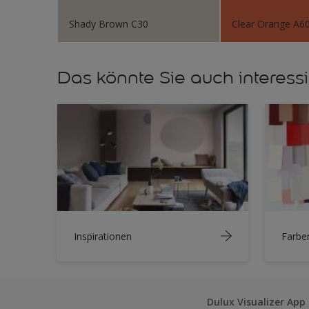
Shady Brown C30
Clear Orange A6
Das könnte Sie auch interess
Inspirationen
Farbe
Dulux Visualizer App