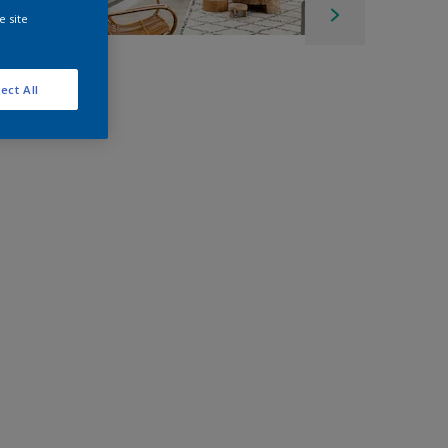
e site
ect All