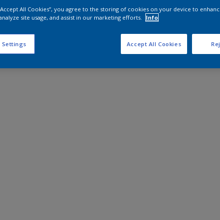
 “Accept All Cookies”, you agree to the storing of cookies on your device to enhanc
analyze site usage, and assist in our marketing efforts.
Info
 Settings
Accept All Cookies
Rej