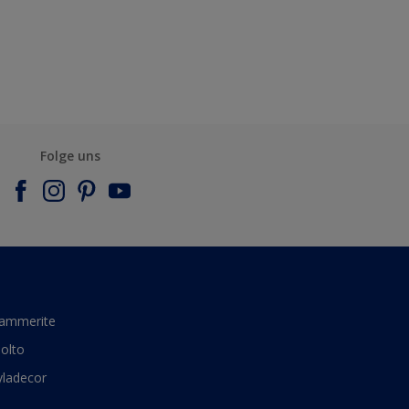
Folge uns
ammerite
olto
yladecor