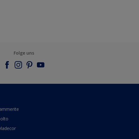
Folge uns
ammerite
olto
yladecor