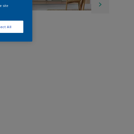
e site
ect All