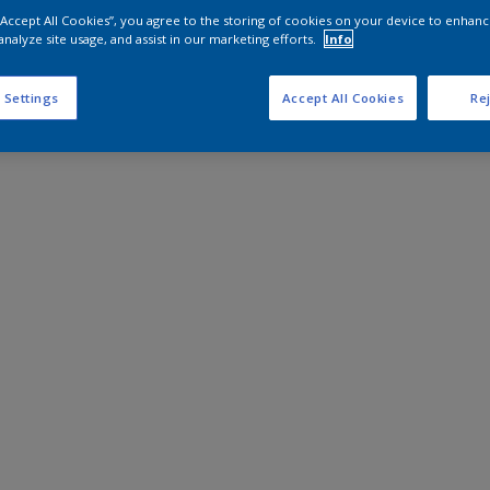
 “Accept All Cookies”, you agree to the storing of cookies on your device to enhanc
analyze site usage, and assist in our marketing efforts.
Info
 Settings
Accept All Cookies
Rej