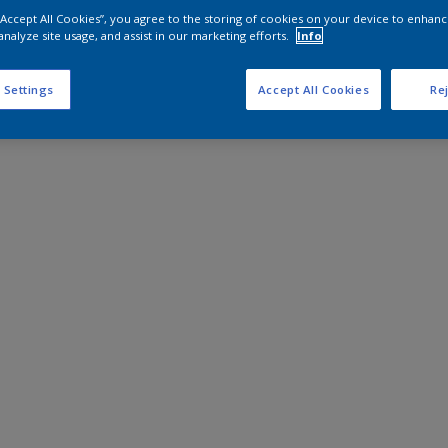
 “Accept All Cookies”, you agree to the storing of cookies on your device to enhanc
analyze site usage, and assist in our marketing efforts.
Info
 Settings
Accept All Cookies
Rej