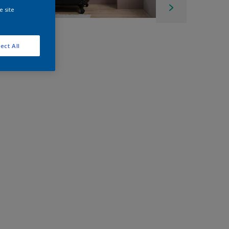
e site
ect All