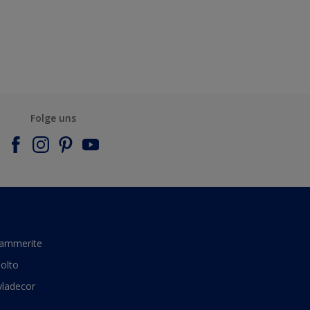
Folge uns
ammerite
olto
yladecor