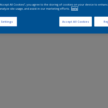
 “Accept All Cookies”, you agree to the storing of cookies on your device to enhanc
analyze site usage, and assist in our marketing efforts.
Info
 Settings
Accept All Cookies
Rej