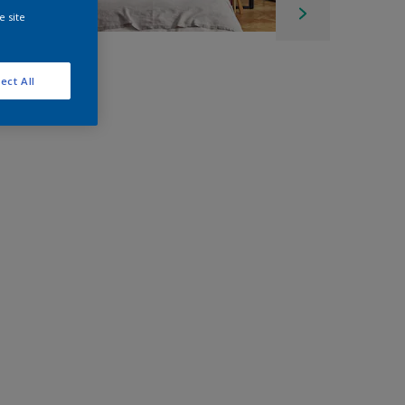
e site
ect All