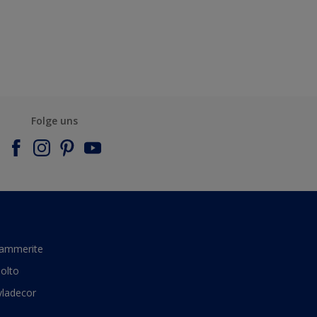
Folge uns
ammerite
olto
yladecor