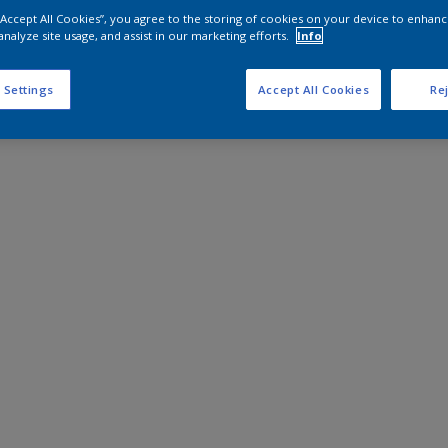
 “Accept All Cookies”, you agree to the storing of cookies on your device to enhanc
analyze site usage, and assist in our marketing efforts.
Info
 Settings
Accept All Cookies
Rej