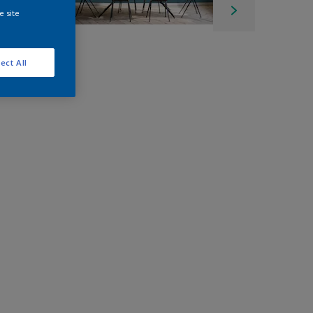
e site
ect All