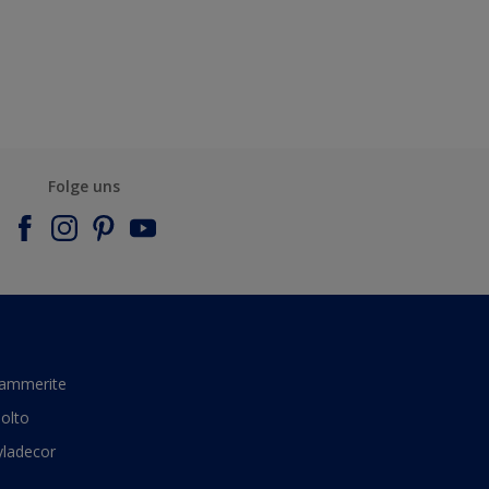
Folge uns
ammerite
olto
yladecor