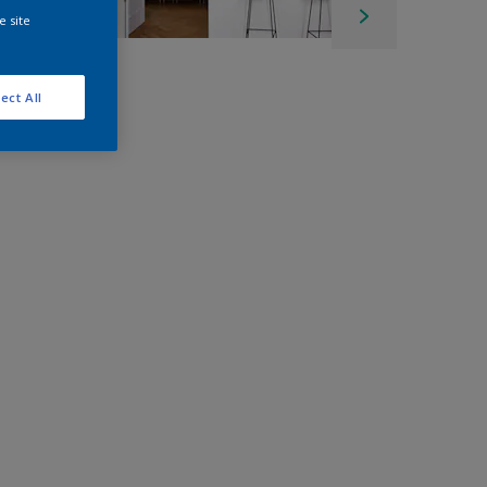
e site
ect All