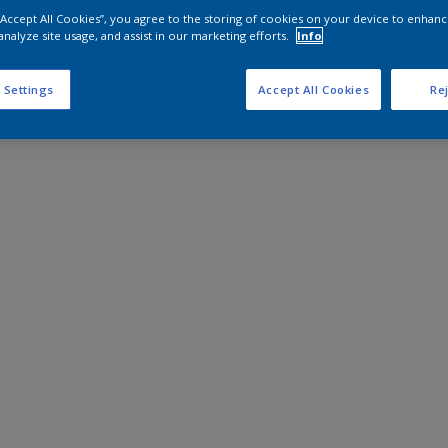
 “Accept All Cookies”, you agree to the storing of cookies on your device to enhanc
analyze site usage, and assist in our marketing efforts.
Info
 Settings
Accept All Cookies
Rej