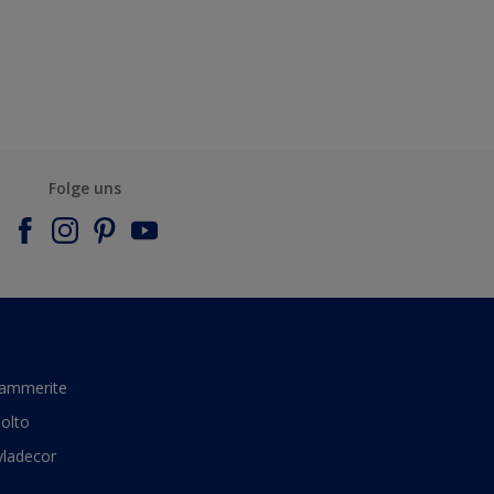
Folge uns
ammerite
olto
yladecor