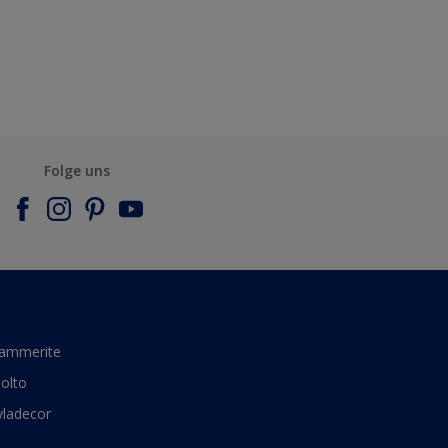
Folge uns
ammerite
olto
yladecor