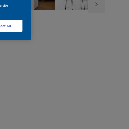
e site
ect All