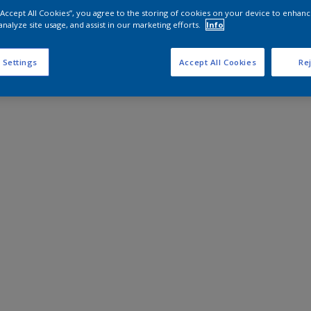
 “Accept All Cookies”, you agree to the storing of cookies on your device to enhanc
analyze site usage, and assist in our marketing efforts.
Info
 Settings
Accept All Cookies
Rej